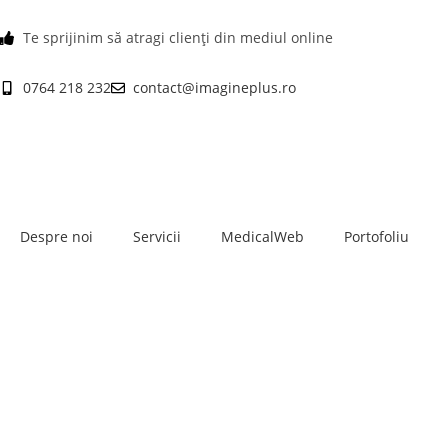
Te sprijinim să atragi clienți din mediul online
0764 218 232
contact@imagineplus.ro
Despre noi
Servicii
MedicalWeb
Portofoliu