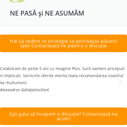
NE PASĂ și NE ASUMĂM
Hai să vedem ce strategie se potrivește afacerii
tale! Contactează-ne pentru o discuție
Colaboram de peste 5 ani cu Imagine Plus. Sunt oameni priceputi
si implicati. Serviciile oferite merita toata recomandarea noastra!
Va multumim!
Alexandros Galiațatos
client
Ești gata să începem o discuție? Contactează-ne
acum!