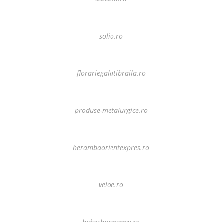
solio.ro
florariegalatibraila.ro
produse-metalurgice.ro
herambaorientexpres.ro
veloe.ro
bebeshopmamy.ro