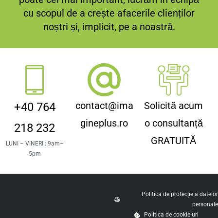
cu scopul de a crește afacerile clienților
noștri și, implicit, pe a noastră.
contact@ima
Solicită acum
+40 764
gineplus.ro
o consultanță
218 232
GRATUITĂ
LUNI – VINERI : 9am–
5pm
Politica de protecție a datelo
personal
Politica de cookie-uri