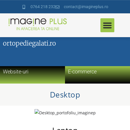
conținut
0764 218 232
contact@imagineplus.ro
ortopediegalati.ro
Website-uri
E-commerce
Desktop