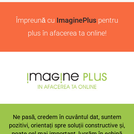
Împreună cu
ImaginePlus
pentru
plus în afacerea ta online!
Ne pasă, credem în cuvântul dat, suntem
pozitivi, orientați spre soluții constructive și,
poate cel mai important, lucrăm în echipă