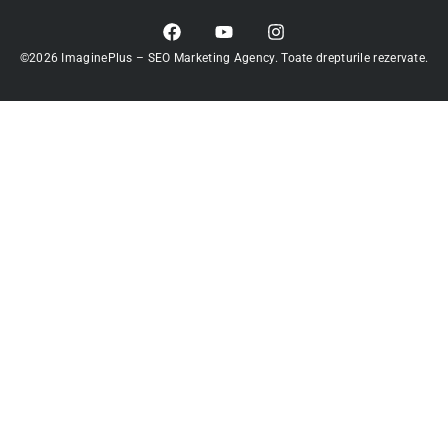
©2026 ImaginePlus – SEO Marketing Agency. Toate drepturile rezervate.