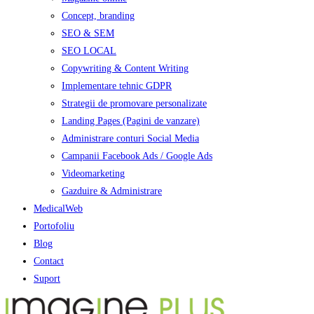
Concept, branding
SEO & SEM
SEO LOCAL
Copywriting & Content Writing
Implementare tehnic GDPR
Strategii de promovare personalizate
Landing Pages (Pagini de vanzare)
Administrare conturi Social Media
Campanii Facebook Ads / Google Ads
Videomarketing
Gazduire & Administrare
MedicalWeb
Portofoliu
Blog
Contact
Suport