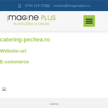
0764 218 232
contact@imagineplus.ro
catering-pechea.ro
Website-uri
E-commerce
Desktop
Laptop